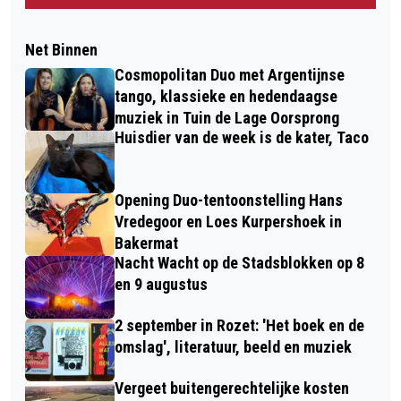
Net Binnen
Cosmopolitan Duo met Argentijnse
tango, klassieke en hedendaagse
muziek in Tuin de Lage Oorsprong
Huisdier van de week is de kater, Taco
Opening Duo-tentoonstelling Hans
Vredegoor en Loes Kurpershoek in
Bakermat
Nacht Wacht op de Stadsblokken op 8
en 9 augustus
2 september in Rozet: 'Het boek en de
omslag', literatuur, beeld en muziek
Vergeet buitengerechtelijke kosten