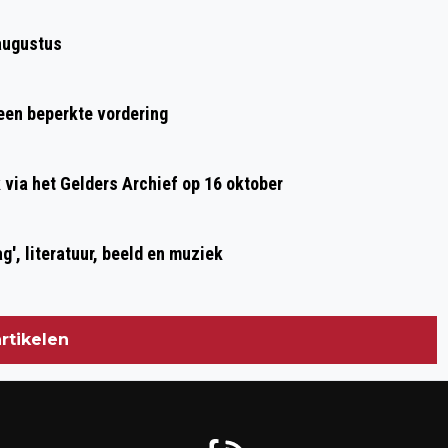
ARNHEM OP 10 MAART
augustus
 een beperkte vordering
ia het Gelders Archief op 16 oktober
g', literatuur, beeld en muziek
rtikelen