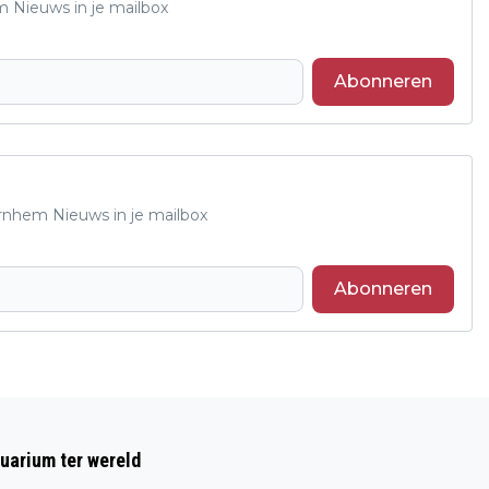
m Nieuws in je mailbox
Abonneren
Arnhem Nieuws in je mailbox
Abonneren
Volgend artikel
EUROPESE BIJEENKOMST OVER
uarium ter wereld
TOEKOMST VAN WOII-HERINNERING