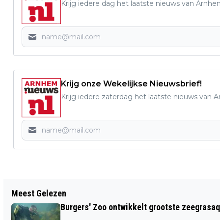
Krijg iedere dag het laatste nieuws van Arnhe
Krijg onze Wekelijkse Nieuwsbrief!
Krijg iedere zaterdag het laatste nieuws van 
Vorig artikel
Meest Gelezen
RADBOUD ONDERZOEK: JONGEREN OVER
Burgers' Zoo ontwikkelt grootste zeegrasaq
SOCIAL MEDIA: 'LUISTER OOK NAAR