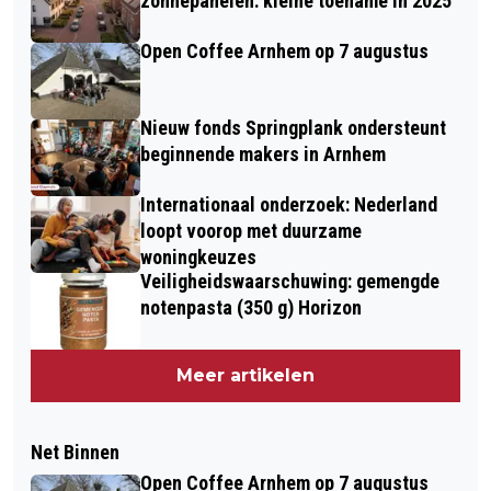
zonnepanelen: kleine toename in 2025
Open Coffee Arnhem op 7 augustus
Nieuw fonds Springplank ondersteunt
beginnende makers in Arnhem
Internationaal onderzoek: Nederland
loopt voorop met duurzame
woningkeuzes
Veiligheidswaarschuwing: gemengde
notenpasta (350 g) Horizon
Meer artikelen
Net Binnen
Open Coffee Arnhem op 7 augustus