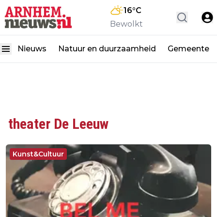
16
°C
Bewolkt
Nieuws
Natuur en duurzaamheid
Gemeente
theater De Leeuw
Kunst&Cultuur