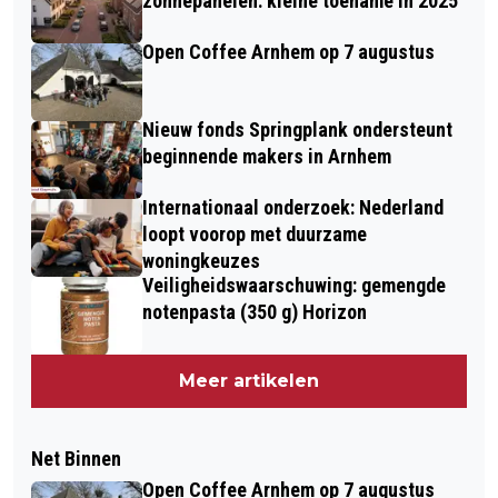
zonnepanelen: kleine toename in 2025
Open Coffee Arnhem op 7 augustus
Nieuw fonds Springplank ondersteunt
beginnende makers in Arnhem
Internationaal onderzoek: Nederland
loopt voorop met duurzame
woningkeuzes
Veiligheidswaarschuwing: gemengde
notenpasta (350 g) Horizon
Meer artikelen
Net Binnen
Open Coffee Arnhem op 7 augustus