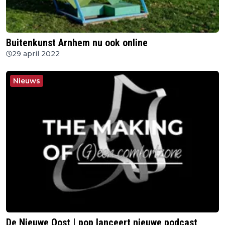
Buitenkunst Arnhem nu ook online
29 april 2022
Nieuws
De Nieuwe Oost | pop lanceert nieuwe podcast