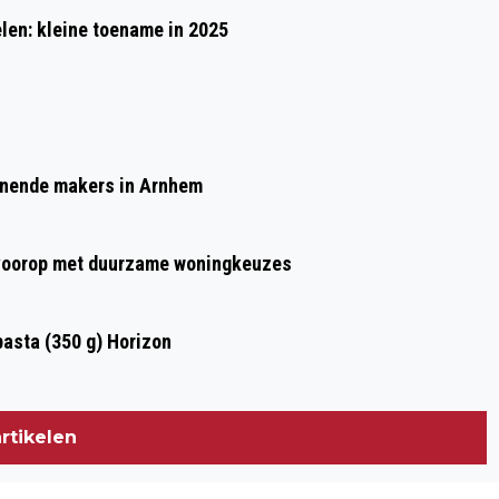
LEZING JAN DE VRIES OVER
en: kleine toename in 2025
VERZETSOVERVALLEN OP ARNHEMSE
GEVANGENISSEN 21 MEI
nnende makers in Arnhem
t voorop met duurzame woningkeuzes
asta (350 g) Horizon
rtikelen