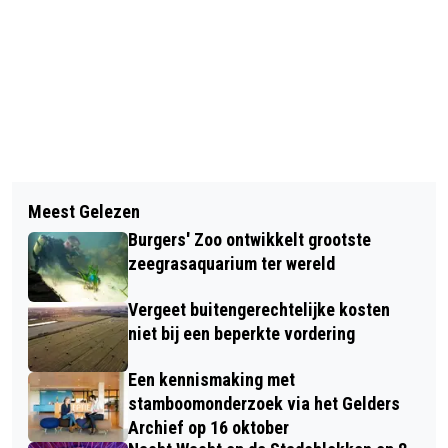
Vorig artikel
Volgend artikel
CELSTRAF VOOR POOLSE MAN VOOR
Meest Gelezen
MASCHA HALBERSTADT, ARASH
MEERDERE VERMOGENSDELICTEN IN
Burgers' Zoo ontwikkelt grootste
FAKHIM EN COLLECTIEF KOPPIG
ARNHEM
zeegrasaquarium ter wereld
GENOMINEERD VOOR CULTUURPRIJS
Vergeet buitengerechtelijke kosten
ARNHEM
niet bij een beperkte vordering
Een kennismaking met
stamboomonderzoek via het Gelders
Archief op 16 oktober