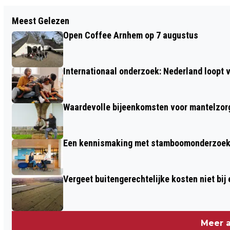
Vorig artikel
Meest Gelezen
ANYMAL APP WERKT SAMEN MET
Open Coffee Arnhem op 7 augustus
STUDENTEN EN ONDERZOEKERS VOOR
DIERENWELZIJN
Internationaal onderzoek: Nederland loop
Waardevolle bijeenkomsten voor mantelzor
Een kennismaking met stamboomonderzoek v
Vergeet buitengerechtelijke kosten niet bij
Meer a