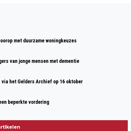
Volgend artikel
DE LAATSTE HAND BIJ OCEAN BRICKS:
SHOVEL PLAATST ZEEKOE VAN 168.477
STEENTJES
t voorop met duurzame woningkeuzes
gers van jonge mensen met dementie
ia het Gelders Archief op 16 oktober
 een beperkte vordering
rtikelen