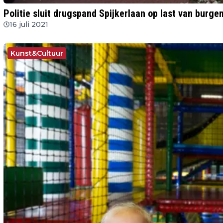
Politie sluit drugspand Spijkerlaan op last van burg
16 juli 2021
Kunst&Cultuur