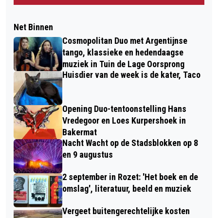
Net Binnen
Cosmopolitan Duo met Argentijnse
tango, klassieke en hedendaagse
muziek in Tuin de Lage Oorsprong
Huisdier van de week is de kater, Taco
Opening Duo-tentoonstelling Hans
Vredegoor en Loes Kurpershoek in
Bakermat
Nacht Wacht op de Stadsblokken op 8
en 9 augustus
2 september in Rozet: 'Het boek en de
omslag', literatuur, beeld en muziek
Vergeet buitengerechtelijke kosten