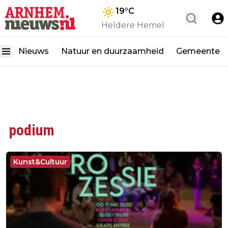
19
°C
Heldere Hemel
Nieuws
Natuur en duurzaamheid
Gemeente
podium
Kunst&Cultuur