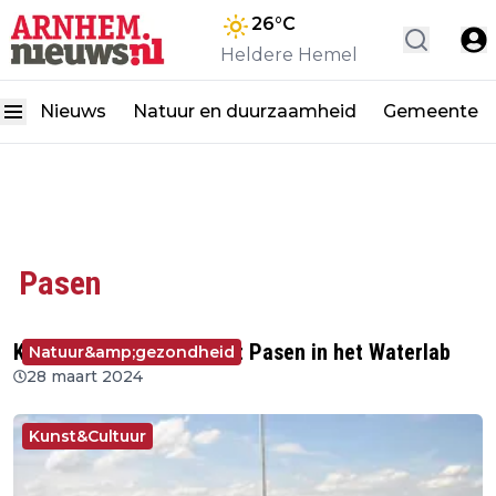
26
°C
Heldere Hemel
Nieuws
Natuur en duurzaamheid
Gemeente
Pasen
Kom experimenteren met Pasen in het Waterlab
Natuur&amp;gezondheid
28 maart 2024
Kunst&Cultuur