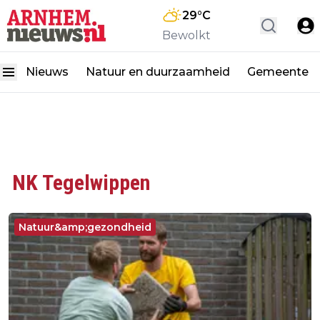
29
°C
Bewolkt
Nieuws
Natuur en duurzaamheid
Gemeente
NK Tegelwippen
Natuur&amp;gezondheid