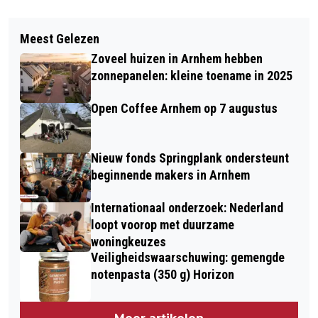
Vorig artikel
Volgend artikel
MUZIKAAL CONCERT IN HET COLOFON
Meest Gelezen
TERUGROEPACTIE PLUS HOLLANDSE
OP 29 APRIL: DE KLANK VAN DE
Zoveel huizen in Arnhem hebben
TOMATENSOEP
HEILSTAAT
zonnepanelen: kleine toename in 2025
Open Coffee Arnhem op 7 augustus
Nieuw fonds Springplank ondersteunt
beginnende makers in Arnhem
Internationaal onderzoek: Nederland
loopt voorop met duurzame
woningkeuzes
Veiligheidswaarschuwing: gemengde
notenpasta (350 g) Horizon