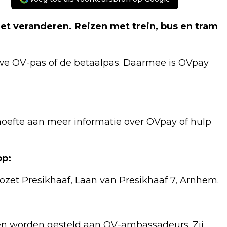
het veranderen. Reizen met trein, bus en tram
we OV-pas of de betaalpas. Daarmee is OVpay
hoefte aan meer informatie over OVpay of hulp
op:
 Rozet Presikhaaf, Laan van Presikhaaf 7, Arnhem.
en worden gesteld aan OV-ambassadeurs. Zij