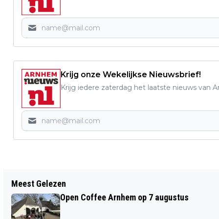
Krijg onze Wekelijkse Nieuwsbrief!
Krijg iedere zaterdag het laatste nieuws van 
Vorig artikel
Meest Gelezen
MARCEL VAN ROOSMALEN IN
Open Coffee Arnhem op 7 augustus
OPENLUCHTTHEATER DE PINKENBERG