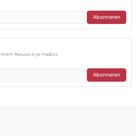
Abonneren
Arnhem Nieuws in je mailbox
Abonneren
Volgend artikel
MEDI@TREFPUNT ARNHEM ZUID GAAT
VERDER ONDER SWOA VLAG