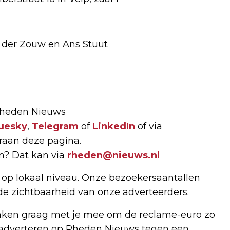
n der Zouw en Ans Stuut
 Rheden Nieuws
uesky
,
Telegram
of
LinkedIn
of via
raan deze pagina.
en? Dat kan via
rheden@nieuws.nl
 op lokaal niveau. Onze bezoekersaantallen
 de zichtbaarheid van onze adverteerders.
enken graag met je mee om de reclame-euro zo
e adverteren op Rheden Nieuws tegen een