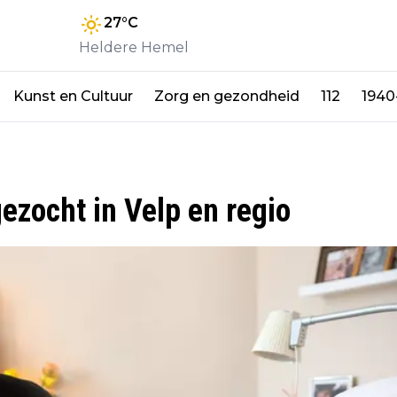
27
°C
Heldere Hemel
Kunst en Cultuur
Zorg en gezondheid
112
1940
 gezocht in Velp en regio