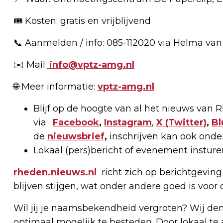
🎟️ Kosten: gratis en vrijblijvend
📞 Aanmelden / info: 085-112020 via Helma va
✉️ Mail:
info@vptz-amg.nl
🌐 Meer informatie:
vptz-amg.nl
Blijf op de hoogte van al het nieuws van
via:
Facebook
,
Instagram
,
X
(Twitter)
,
Bl
de
nieuwsbrief
,
inschrijven kan ook onde
Lokaal (pers)bericht of evenement instur
rheden.nieuws.nl
richt zich op berichtgeving
blijven stijgen, wat onder andere goed is voor
Wil jij je naamsbekendheid vergroten? Wij d
optimaal mogelijk te besteden. Door lokaal t