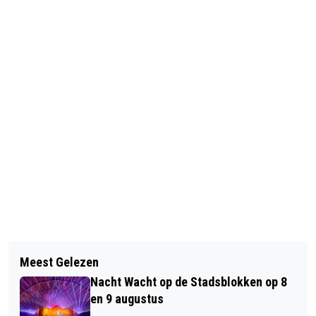
Vorig artikel
Volgend artikel
DIER VAN DE WEEK: KANARIE LOKI
Meest Gelezen
VERSOEPELING BEZOEKREGELING
Nacht Wacht op de Stadsblokken op 8
VERPLEEGHUIZEN
en 9 augustus