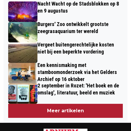
GESTART
Nacht Wacht op de Stadsblokken op 8
IBUPROFEN VOLGENS CBG
en 9 augustus
Burgers' Zoo ontwikkelt grootste
zeegrasaquarium ter wereld
Vergeet buitengerechtelijke kosten
niet bij een beperkte vordering
Een kennismaking met
stamboomonderzoek via het Gelders
Archief op 16 oktober
2 september in Rozet: 'Het boek en de
omslag', literatuur, beeld en muziek
Meer artikelen