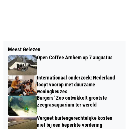
Vorig artikel
Volgend artikel
WITTE ANJER PRIJS 2024 OP 13 JUNI
Meest Gelezen
GRATIS GESPREKSGROEP
Open Coffee Arnhem op 7 augustus
‘NABESTAAN NA ZELFDODING' START
IN ARNHEM
Internationaal onderzoek: Nederland
loopt voorop met duurzame
woningkeuzes
Burgers' Zoo ontwikkelt grootste
zeegrasaquarium ter wereld
Vergeet buitengerechtelijke kosten
niet bij een beperkte vordering