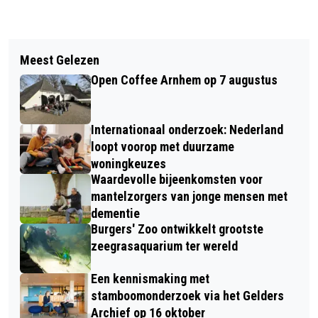
Vorig artikel
Volgend artikel
HUISDIER VAN DE WEEK BENJI
Meest Gelezen
ASM WEEKEND TROK 25.000
Open Coffee Arnhem op 7 augustus
BEZOEKERS
Internationaal onderzoek: Nederland
loopt voorop met duurzame
woningkeuzes
Waardevolle bijeenkomsten voor
mantelzorgers van jonge mensen met
dementie
Burgers' Zoo ontwikkelt grootste
zeegrasaquarium ter wereld
Een kennismaking met
stamboomonderzoek via het Gelders
Archief op 16 oktober