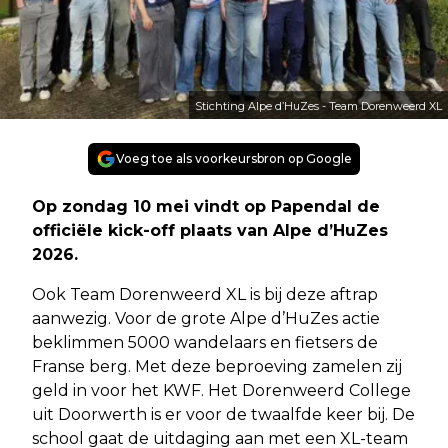
Stichting Alpe d’HuZes - Team Dorenweerd XL
Voeg toe als voorkeursbron op Google
Op zondag 10 mei vindt op Papendal de
officiële kick-off plaats van Alpe d’HuZes
2026.
Ook Team Dorenweerd XL is bij deze aftrap
aanwezig. Voor de grote Alpe d’HuZes actie
beklimmen 5000 wandelaars en fietsers de
Franse berg. Met deze beproeving zamelen zij
geld in voor het KWF. Het Dorenweerd College
uit Doorwerth is er voor de twaalfde keer bij. De
school gaat de uitdaging aan met een XL-team