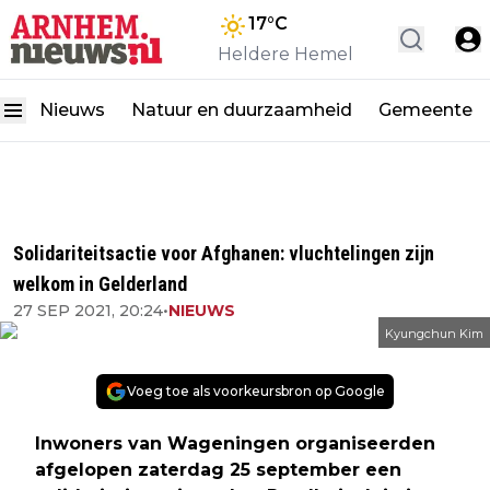
17
°C
Heldere Hemel
Nieuws
Natuur en duurzaamheid
Gemeente
Solidariteitsactie voor Afghanen: vluchtelingen zijn
welkom in Gelderland
27 SEP 2021, 20:24
•
NIEUWS
Kyungchun Kim
Voeg toe als voorkeursbron op Google
Inwoners van Wageningen organiseerden
afgelopen zaterdag 25 september een