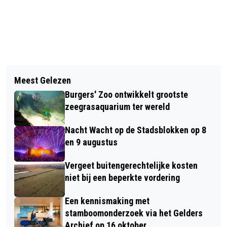
Vorig artikel
Volgend artikel
WETHOUDER HOFMAN MARKEERT
Meest Gelezen
GA JE OP VAKANTIE? LET OP WIE ER
DEFINITIEVE (TIJDELIJKE)
Burgers' Zoo ontwikkelt grootste
IN JE KOFFER MEE TERUGKOMT!
AFSLUITING VAN DE POSBANK VOOR
zeegrasaquarium ter wereld
GEMOTORISEERD VERKEER
Nacht Wacht op de Stadsblokken op 8
en 9 augustus
Vergeet buitengerechtelijke kosten
niet bij een beperkte vordering
Een kennismaking met
stamboomonderzoek via het Gelders
Archief op 16 oktober