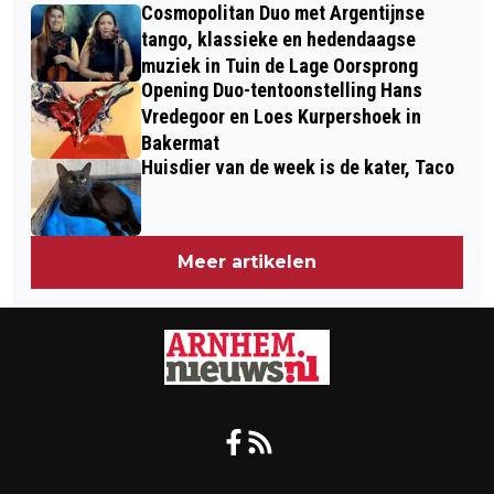
OM ZONDER SLEE, TOCH TE SLEEËN
Cosmopolitan Duo met Argentijnse
DOOR SUEZ
tango, klassieke en hedendaagse
muziek in Tuin de Lage Oorsprong
Opening Duo-tentoonstelling Hans
Vredegoor en Loes Kurpershoek in
Bakermat
Huisdier van de week is de kater, Taco
Meer artikelen