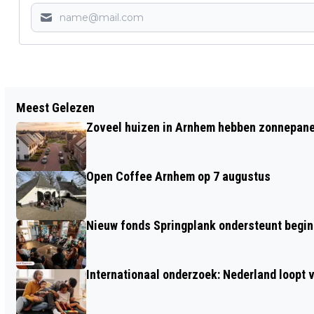
Vorig artikel
Meest Gelezen
SCHRIJFSTER UIT SCHUYTGRAAF
Zoveel huizen in Arnhem hebben zonnepanel
PUBLICEERT TWEEDE KINDERBOEK
Open Coffee Arnhem op 7 augustus
Nieuw fonds Springplank ondersteunt begi
Internationaal onderzoek: Nederland loop