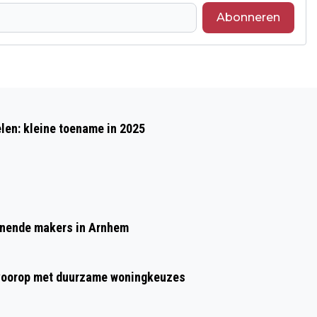
Abonneren
Volgend artikel
DAG VAN DE ARNHEMSE GESCHIEDENIS
en: kleine toename in 2025
BOORDEVOL ACTIVITEITEN OP 16 EN 17
OKTOBER
nnende makers in Arnhem
t voorop met duurzame woningkeuzes