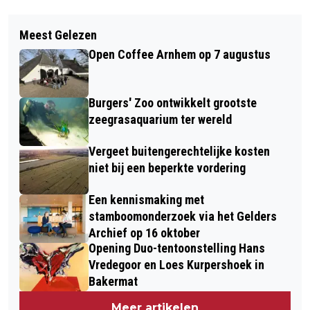
Vorig artikel
Volgend artikel
OPEN ENERGIEDAG 20 SEPTEMBER:
Meest Gelezen
HET REGENT GELDPRIJZEN IN
KOM NEDERLANDSE GROENE ENERGIE
Open Coffee Arnhem op 7 augustus
GELDERLAND, ONDER ANDERE IN
BEWONDEREN
ARNHEM EN ELST
Burgers' Zoo ontwikkelt grootste
zeegrasaquarium ter wereld
Vergeet buitengerechtelijke kosten
niet bij een beperkte vordering
Een kennismaking met
stamboomonderzoek via het Gelders
Archief op 16 oktober
Opening Duo-tentoonstelling Hans
Vredegoor en Loes Kurpershoek in
Bakermat
Meer artikelen