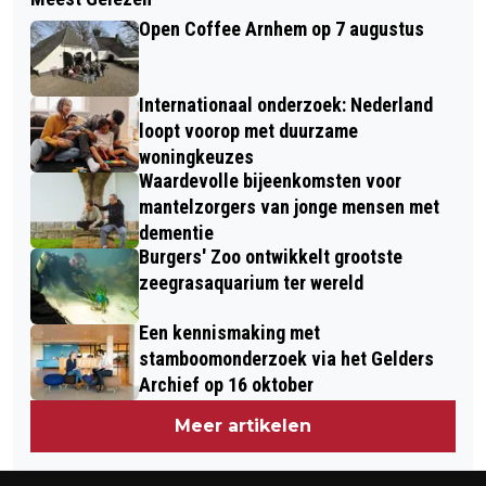
BIJZONDERE VOORPREMIÈRE IN
SSH&-STUDENTENCOMPLEX ‘DE
Open Coffee Arnhem op 7 augustus
FOCUS ARNHEM OP ZATERDAG 25
KROON’ AAN DE SLOCHTERENWEG
APRIL
Internationaal onderzoek: Nederland
loopt voorop met duurzame
woningkeuzes
Waardevolle bijeenkomsten voor
mantelzorgers van jonge mensen met
dementie
Burgers' Zoo ontwikkelt grootste
zeegrasaquarium ter wereld
Een kennismaking met
stamboomonderzoek via het Gelders
Archief op 16 oktober
Meer artikelen