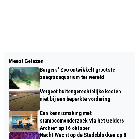
Vorig artikel
Volgend artikel
FOCUS OP REGIONAAL TALENT
Meest Gelezen
WINKELDEUR VERNIELD BIJ POGING
TIJDENS GO SHORT ARNHEM 9 TOT
Burgers' Zoo ontwikkelt grootste
INBRAAK, WIE ZIJN DEZE MANNEN?
EN MET 12 SEPTEMBER
zeegrasaquarium ter wereld
Vergeet buitengerechtelijke kosten
niet bij een beperkte vordering
Een kennismaking met
stamboomonderzoek via het Gelders
Archief op 16 oktober
Nacht Wacht op de Stadsblokken op 8