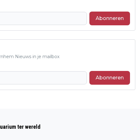
Abonneren
Arnhem Nieuws in je mailbox
Abonneren
Volgend artikel
BETAALD WERK ALS UITWEG UIT
uarium ter wereld
CRIMINALITEIT VOOR JONGEREN