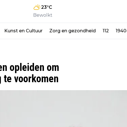
23
°C
Bewolkt
Kunst en Cultuur
Zorg en gezondheid
112
1940
gen opleiden om
g te voorkomen