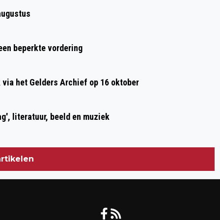
ARNHEM-OOST
augustus
 een beperkte vordering
ia het Gelders Archief op 16 oktober
g', literatuur, beeld en muziek
rtikelen