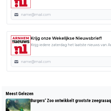
Krijg onze Wekelijkse Nieuwsbrief!
Krijg iedere zaterdag het laatste nieuws van 
Vorig artikel
Meest Gelezen
BURGEMEESTER SLUIT ILLEGAAL
Burgers' Zoo ontwikkelt grootste zeegrasaq
PROSTITUTIEPAND BOULEVARD