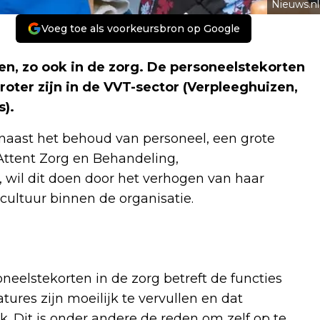
Nieuws.nl
Voeg toe als voorkeursbron op Google
en, zo ook in de zorg. De personeelstekorten
roter zijn in de VVT-sector (Verpleeghuizen,
).
naast het behoud van personeel, een grote
Attent Zorg en Behandeling,
 wil dit doen door het verhogen van haar
cultuur binnen de organisatie.
neelstekorten in de zorg betreft de functies
res zijn moeilijk te vervullen en dat
. Dit is onder andere de reden om zelf op te