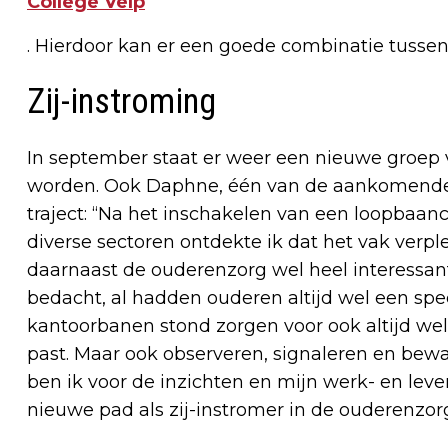
College Velp
. Hierdoor kan er een goede combinatie tusse
Zij-instroming
In september staat er weer een nieuwe groep v
worden. Ook Daphne, één van de aankomende l
traject: “Na het inschakelen van een loopba
diverse sectoren ontdekte ik dat het vak verp
daarnaast de ouderenzorg wel heel interessant 
bedacht, al hadden ouderen altijd wel een spec
kantoorbanen stond zorgen voor ook altijd wel c
past. Maar ook observeren, signaleren en bew
ben ik voor de inzichten en mijn werk- en le
nieuwe pad als zij-instromer in de ouderenzorg