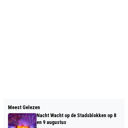
Vorig artikel
Volgend artikel
POLITIE START LIVE CHAT
Meest Gelezen
VIJF JAAR VOOR POGING TOT
Nacht Wacht op de Stadsblokken op 8
DOODSLAG TIJDENS UITGAAN
en 9 augustus