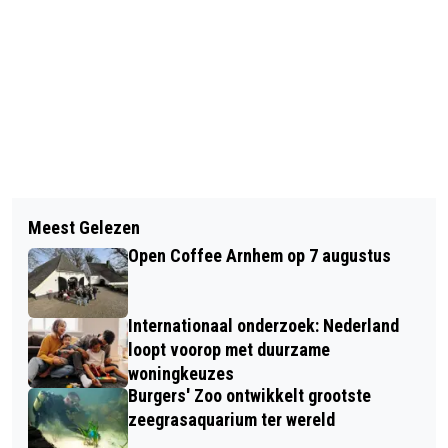
Vorig artikel
Volgend artikel
GROOTS PROGRAMMA
Meest Gelezen
APPEN EN BELLEN OP DE FIETS PER 1
BEVRIJDINGSFESTIVAL WAGENINGEN
Open Coffee Arnhem op 7 augustus
JULI VERBODEN
Internationaal onderzoek: Nederland
loopt voorop met duurzame
woningkeuzes
Burgers' Zoo ontwikkelt grootste
zeegrasaquarium ter wereld