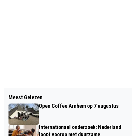
Volgend artikel
Meest Gelezen
ARNHEM IS EEN BOSJE RIJKER
Open Coffee Arnhem op 7 augustus
Internationaal onderzoek: Nederland
loopt voorop met duurzame