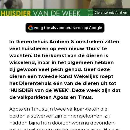
Dierentehuis Arnhem
Voeg toe als voorkeursbron op Google
In Dierentehuis Arnhem & omstreken zitten
veel huisdieren op een nieuw ‘thuis’ te
wachten. De herkomst van de dieren is
wisselend, maar in het algemeen hebben
zij gewoon veel pech gehad. Geef deze
dieren een tweede kans! Wekelijks roept
het Dierentehuis één van de dieren uit tot
‘HUISDIER van de WEEK’. Deze week zijn dat
de valkparkieten Agoss en Tinus.
Agoss en Tinus zijn twee valkparkieten die
beiden als zwerver zijn binnengekomen. Zij
hadden bijna hun doorzonwoning gevonden,
maar ze wilden erg graag samen blijven. Helaas