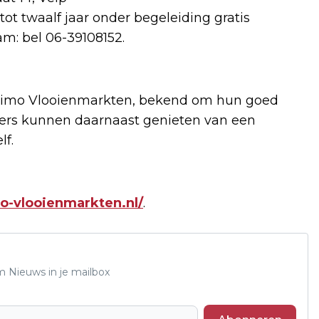
ot twaalf jaar onder begeleiding gratis
am: bel 06-39108152.
Animo Vlooienmarkten, bekend om hun goed
kers kunnen daarnaast genieten van een
lf.
mo-vlooienmarkten.nl/
.
m Nieuws in je mailbox