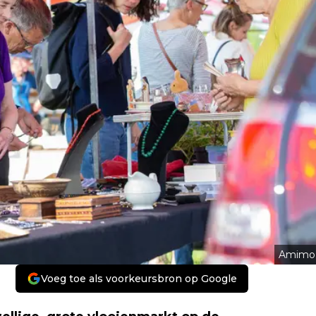
Amimo
Voeg toe als voorkeursbron op Google