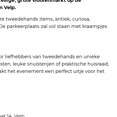
zellige, grote vlooienmarkt op de
n Velp.
e tweedehands items, antiek, curiosa,
 De parkeerplaats zal vol staan met kraampjes
or liefhebbers van tweedehands en unieke
ten, leuke snuisterijen of praktische huisraad,
aakt het evenement een perfect uitje voor het
at 14, Velp