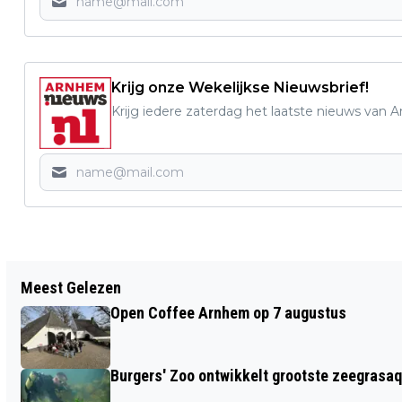
Krijg onze Wekelijkse Nieuwsbrief!
Krijg iedere zaterdag het laatste nieuws van 
Vorig artikel
Meest Gelezen
STRTFSTVL ARNHEM OP 16 EN 17
Open Coffee Arnhem op 7 augustus
AUGUSTUS, ÉÉN GROOT
OPENLUCHTTHEATER
Burgers' Zoo ontwikkelt grootste zeegrasaq