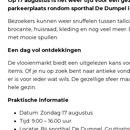
Op 17 augustus is het weer tijd voor een ge
parkeerplaats rondom sporthal De Dumpel i
Bezoekers kunnen weer snuffelen tussen talloz
brocante, huisraad, kleding en nog veel meer.
met mooie spullen.
Een dag vol ontdekkingen
De vlooienmarkt biedt een uitgelezen kans vo
items. Of je nu op zoek bent naar antieke vonds
er is voor ieder wat wils. De gezellige sfeer m
hele gezin.
Praktische informatie
Datum: Zondag 17 augustus
Tijd: 9.00 – 16.00 uur
Locatie: Bij sporthal De Dumpel, Gruttostra