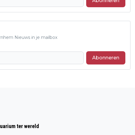
Abonneren
Arnhem Nieuws in je mailbox
Abonneren
Volgend artikel
LEUSSINKBAD IN LAREN UITGEROEPEN
TOT BESTE BUITENZWEMBAD VAN
GELDERLAND
uarium ter wereld