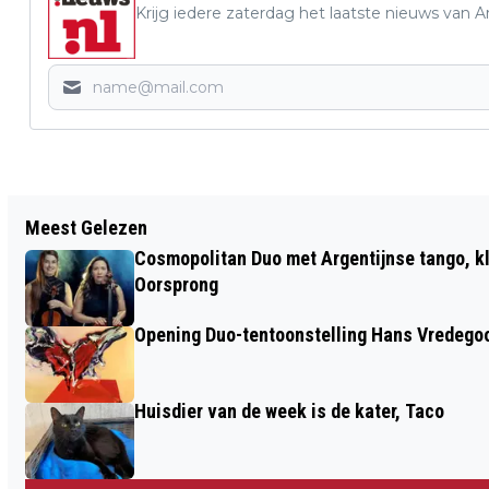
Krijg iedere zaterdag het laatste nieuws van 
Vorig artikel
Meest Gelezen
ZELDZAAM MOOI MARKT ARNHEM OP
Cosmopolitan Duo met Argentijnse tango, k
ZONDAG 22 JUNI
Oorsprong
Opening Duo-tentoonstelling Hans Vredego
Huisdier van de week is de kater, Taco