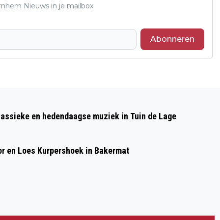
Arnhem Nieuws in je mailbox
Abonneren
Volgend artikel
TARGET SLUIT ZICH AAN BIJ CONCRETO
lassieke en hedendaagse muziek in Tuin de Lage
GROUP EN ZET VOLGENDE STAP IN
GROEIAMBITIE
or en Loes Kurpershoek in Bakermat