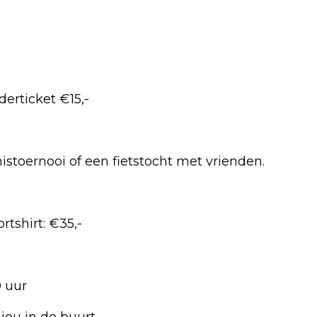
derticket €15,-
stoernooi of een fietstocht met vrienden.
rtshirt: €35,-
0 uur
 jou in de buurt