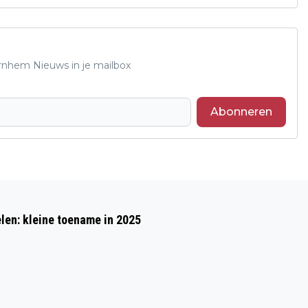
Arnhem Nieuws in je mailbox
Abonneren
Volgend artikel
NAMEN LEZEN VAN OMGEKOMEN
en: kleine toename in 2025
GAZANEN IN ARNHEM VAN 25 TOT EN
MET 27 SEPTEMBER