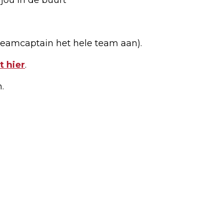
 teamcaptain het hele team aan).
t hier
.
.