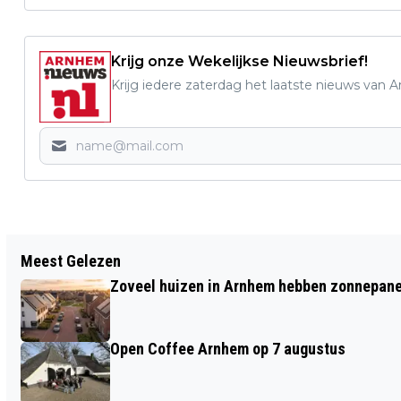
Krijg onze Wekelijkse Nieuwsbrief!
Krijg iedere zaterdag het laatste nieuws van 
Vorig artikel
Meest Gelezen
SALSACURSUS VOOR MENSEN MET EEN
Zoveel huizen in Arnhem hebben zonnepanel
VISUELE BEPERKING IN ROZET
Open Coffee Arnhem op 7 augustus