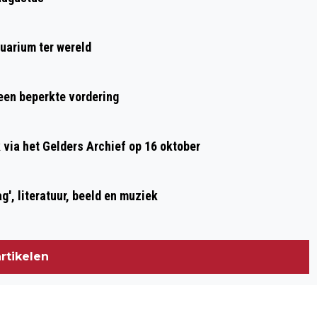
BESTE UIT 'AANGENAAM KLASSIEK'
uarium ter wereld
 een beperkte vordering
ia het Gelders Archief op 16 oktober
g', literatuur, beeld en muziek
rtikelen