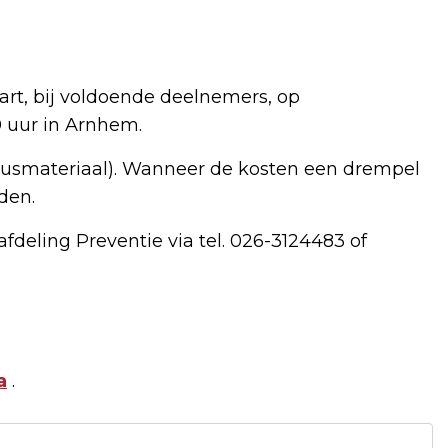
art, bij voldoende deelnemers, op
 uur in Arnhem.
susmateriaal). Wanneer de kosten een drempel
den.
fdeling Preventie via tel. 026-3124483 of
a
.