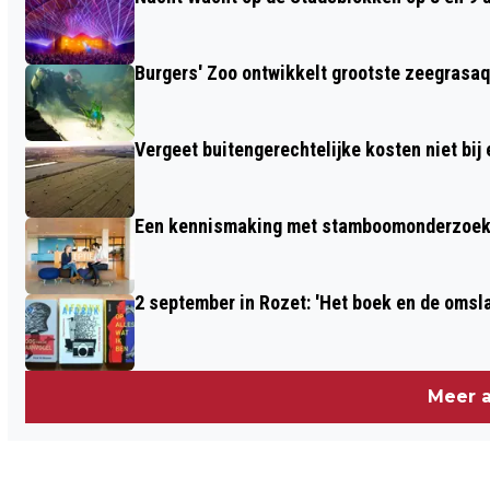
PLEEGZORG/STEUNOUDERS OP 8
NOVEMBER IN GELREDOME
Burgers' Zoo ontwikkelt grootste zeegrasaq
Vergeet buitengerechtelijke kosten niet bij
Een kennismaking met stamboomonderzoek v
2 september in Rozet: 'Het boek en de omsla
Meer a