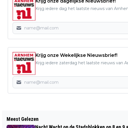
Krijg onze dagelijkse Nieuwsbrief!
Krijg iedere dag het laatste nieuws van Arnhe
Krijg onze Wekelijkse Nieuwsbrief!
Krijg iedere zaterdag het laatste nieuws van 
Vorig artikel
Meest Gelezen
INFORMATIEAVOND
Nacht Wacht op de Stadsblokken op 8 en 9 