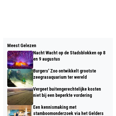
Vorig artikel
Volgend artikel
MONSTER JAM IS LUID,
Meest Gelezen
GEMEENTE, POLITIE EN ARNHEMSE
KRANKZINNIG EN TERUG OP 3 EN 4
Nacht Wacht op de Stadsblokken op 8
MIDDELBARE SCHOLEN SAMEN VOOR
DECEMBER
en 9 augustus
SCHOOLVEILIGHEID
Burgers' Zoo ontwikkelt grootste
zeegrasaquarium ter wereld
Vergeet buitengerechtelijke kosten
niet bij een beperkte vordering
Een kennismaking met
stamboomonderzoek via het Gelders