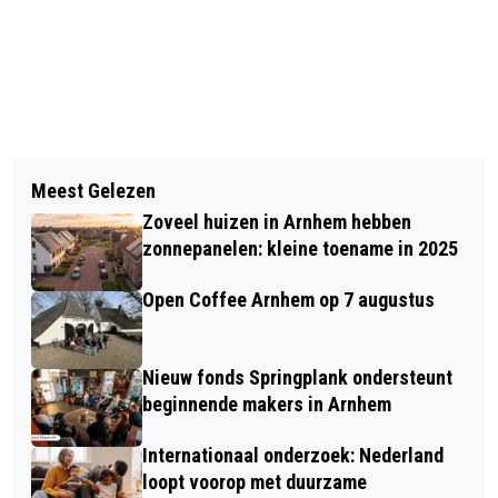
Vorig artikel
Volgend artikel
MEER KUNST IN DE OPENBARE
Meest Gelezen
DOE MEE AAN WANDELEN VOOR
RUIMTE
Zoveel huizen in Arnhem hebben
WATER OP 15 MEI
zonnepanelen: kleine toename in 2025
Open Coffee Arnhem op 7 augustus
Nieuw fonds Springplank ondersteunt
beginnende makers in Arnhem
Internationaal onderzoek: Nederland
loopt voorop met duurzame