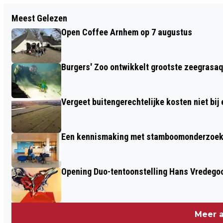
Vorig artikel
Meest Gelezen
TERUGROEPACTIE WEGENS
Open Coffee Arnhem op 7 augustus
SALMONELLA: THE BREAD OFFICE
BROODJE GEHAKTBAL
Burgers' Zoo ontwikkelt grootste zeegrasaq
Vergeet buitengerechtelijke kosten niet bij
Een kennismaking met stamboomonderzoek v
Opening Duo-tentoonstelling Hans Vredego
Meer a