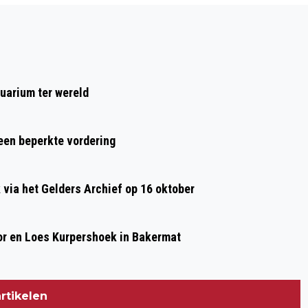
Volgend artikel
GETUIGEN GEZOCHT: WONINGINBRAAK
KLARENDAL
uarium ter wereld
 een beperkte vordering
ia het Gelders Archief op 16 oktober
or en Loes Kurpershoek in Bakermat
rtikelen