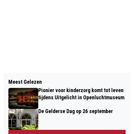
Vorig artikel
Volgend artikel
EXTRA CONTROLE EN FORSE BOETES
Meest Gelezen
NIEUWE SUBSIDIEREGELING HOUDT
VOOR SPRINGEN VAN BRUGGEN EN
Pionier voor kinderzorg komt tot leven
LEERLING OP SCHOOL
SLUIZEN
tijdens Uitgelicht in Openluchtmuseum
De Gelderse Dag op 26 september