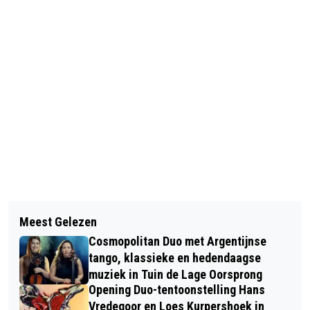
Vorig artikel
Volgend artikel
THEATER OOSTPOOL PRESENTEERT
Meest Gelezen
ARNHEMSE WONINGBOUW KOMT
THEATERSEIZOEN 2026-2027
Cosmopolitan Duo met Argentijnse
WEER OP GANG
tango, klassieke en hedendaagse
muziek in Tuin de Lage Oorsprong
Opening Duo-tentoonstelling Hans
Vredegoor en Loes Kurpershoek in