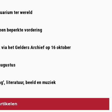
Volgend artikel
KUNST BELEVEN OP FORT PANNERDEN
uarium ter wereld
 een beperkte vordering
ia het Gelders Archief op 16 oktober
augustus
g', literatuur, beeld en muziek
rtikelen