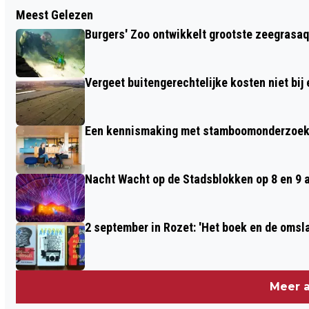
Vorig artikel
Meest Gelezen
STUDIE: MEER COMPLICATIES BIJ WIE
Burgers' Zoo ontwikkelt grootste zeegrasaq
KORT NA DE PIL ZWANGER WORDT
Vergeet buitengerechtelijke kosten niet bij
Een kennismaking met stamboomonderzoek v
Nacht Wacht op de Stadsblokken op 8 en 9 
2 september in Rozet: 'Het boek en de omsla
Meer a