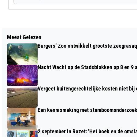
Vorig artikel
Meest Gelezen
POLITIE ZOEKT GETUIGEN BIJ
Burgers' Zoo ontwikkelt grootste zeegrasaq
VERMOEDELIJKE BRANDSTICHTING AAN
HOOGSTRAAT
Nacht Wacht op de Stadsblokken op 8 en 9 
Vergeet buitengerechtelijke kosten niet bij
Een kennismaking met stamboomonderzoek v
2 september in Rozet: 'Het boek en de omsla