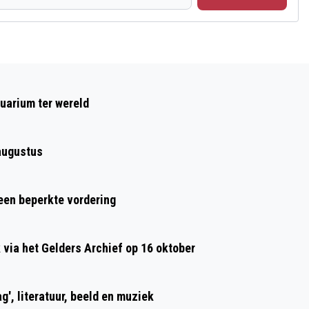
Volgend artikel
WAT IS ER DE KOMENDE TIJD TE DOEN
uarium ter wereld
IN HET NEDERLANDS WATERMUSEUM?
augustus
 een beperkte vordering
ia het Gelders Archief op 16 oktober
g', literatuur, beeld en muziek