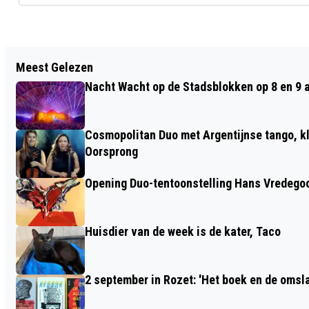
Vorig artikel
Meest Gelezen
OPENLUCHTMUSEUM: AMSTERDAMSE
Nacht Wacht op de Stadsblokken op 8 en 9 
SCHOOL IN DE ARCHITECTUUR
Cosmopolitan Duo met Argentijnse tango, k
Oorsprong
Opening Duo-tentoonstelling Hans Vredego
Huisdier van de week is de kater, Taco
2 september in Rozet: 'Het boek en de omsla