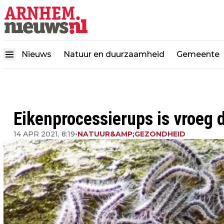
Nieuws
Natuur en duurzaamheid
Gemeente
Eikenprocessierups is vroeg d
14 APR 2021, 8:19
•
NATUUR&AMP;GEZONDHEID