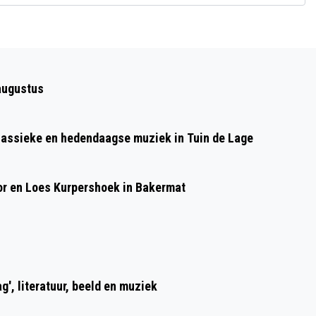
Volgend artikel
PANGEA TRAVEL WINT REISGRAAG
augustus
AWARD 2021
lassieke en hedendaagse muziek in Tuin de Lage
or en Loes Kurpershoek in Bakermat
g', literatuur, beeld en muziek