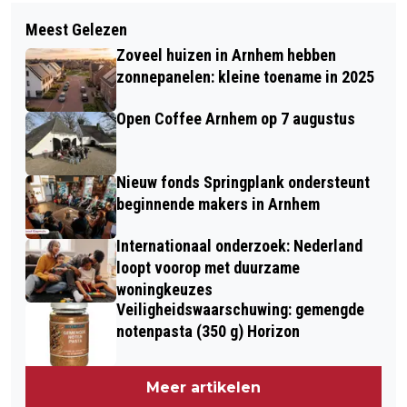
Meest Gelezen
Zoveel huizen in Arnhem hebben
zonnepanelen: kleine toename in 2025
Open Coffee Arnhem op 7 augustus
Nieuw fonds Springplank ondersteunt
beginnende makers in Arnhem
Internationaal onderzoek: Nederland
loopt voorop met duurzame
woningkeuzes
Veiligheidswaarschuwing: gemengde
notenpasta (350 g) Horizon
Meer artikelen