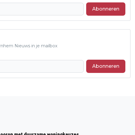
Abonneren
Arnhem Nieuws in je mailbox
Abonneren
Volgend artikel
GETUIGEN GEZOCHT BIJ TWEE ZWARE
MISHANDELINGEN OP PLEIJWEG OP 15,
22 MEI
t voorop met duurzame woningkeuzes