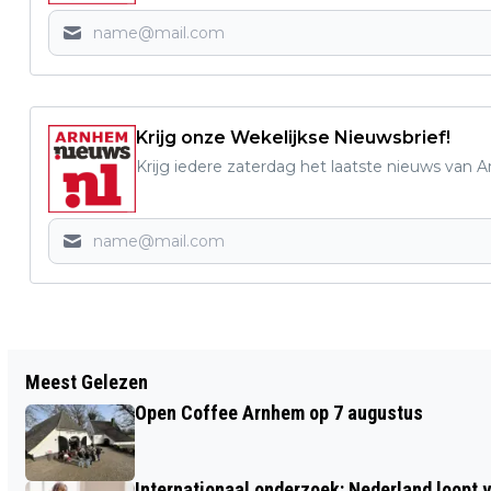
Krijg onze Wekelijkse Nieuwsbrief!
Krijg iedere zaterdag het laatste nieuws van 
Vorig artikel
Meest Gelezen
DRIE SLUITINGEN OP ÉÉN DAG DOOR
Open Coffee Arnhem op 7 augustus
BURGEMEESTER
Internationaal onderzoek: Nederland loop