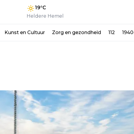
19
°C
Heldere Hemel
Kunst en Cultuur
Zorg en gezondheid
112
1940