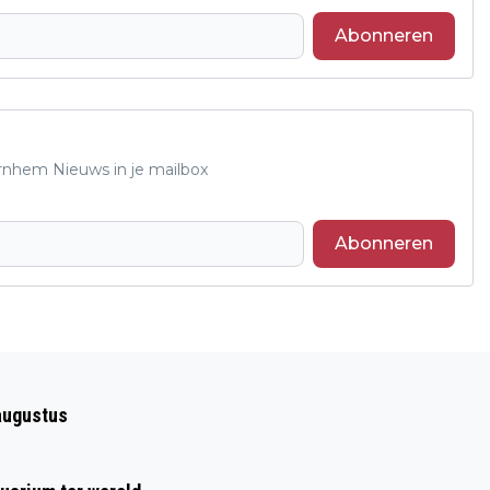
Abonneren
Arnhem Nieuws in je mailbox
Abonneren
Volgend artikel
EINDSTAND NATIONALE
augustus
TUINVOGELTELLING 2024