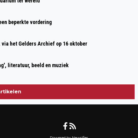
uarium ter wereld
 een beperkte vordering
ia het Gelders Archief op 16 oktober
g', literatuur, beeld en muziek
rtikelen
Powered by Newsifier