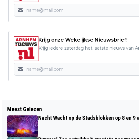
Krijg onze Wekelijkse Nieuwsbrief!
Krijg iedere zaterdag het laatste nieuws van 
Vorig artikel
Meest Gelezen
DE RAMADAN CONFERENCE KOMT
Nacht Wacht op de Stadsblokken op 8 en 9 
TERUG NAAR HET POSTTHEATER OP 4
FEBRUARI