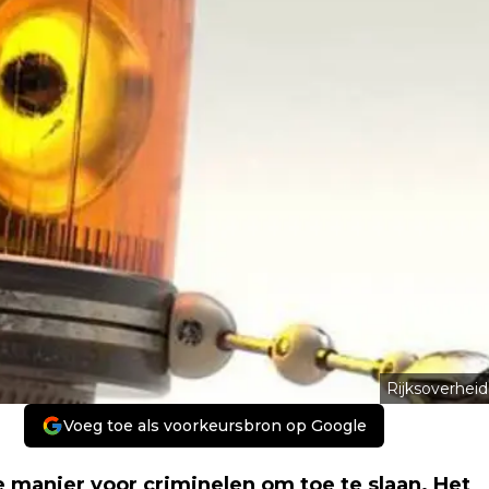
Rijksoverheid
Voeg toe als voorkeursbron op Google
 manier voor criminelen om toe te slaan. Het