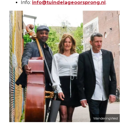
Info:
info@tuindelageoorsprong.nl
.
WanderingWest