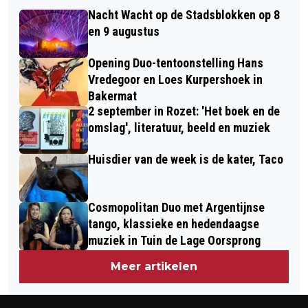
CULTUURCAFÉ PRESIKHAAF OP 19
MARKTKRAMEN EN BELEVING OP
Nacht Wacht op de Stadsblokken op 8
MEI: VOORDRACHTKUNSTENAAR
DONDERDAG 21 MEI
en 9 augustus
SHOLEH REZAZADEH
Opening Duo-tentoonstelling Hans
Vredegoor en Loes Kurpershoek in
Bakermat
2 september in Rozet: 'Het boek en de
omslag', literatuur, beeld en muziek
Huisdier van de week is de kater, Taco
Cosmopolitan Duo met Argentijnse
tango, klassieke en hedendaagse
muziek in Tuin de Lage Oorsprong
Meer artikelen