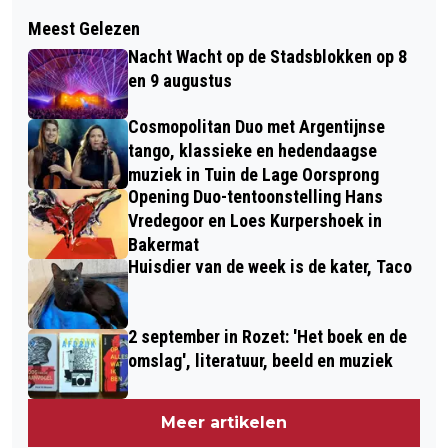
Volgend artikel
ARNHEM INVESTEERT IN EXTRA
Meest Gelezen
HELE ZOMER OPENLUCHTFILMS OP
MAATREGELEN LEEFBARE EN VEILIGE
Nacht Wacht op de Stadsblokken op 8
HET DAK VAN FOCUS
WIJKEN
en 9 augustus
Cosmopolitan Duo met Argentijnse
tango, klassieke en hedendaagse
muziek in Tuin de Lage Oorsprong
Opening Duo-tentoonstelling Hans
Vredegoor en Loes Kurpershoek in
Bakermat
Huisdier van de week is de kater, Taco
2 september in Rozet: 'Het boek en de
omslag', literatuur, beeld en muziek
Meer artikelen