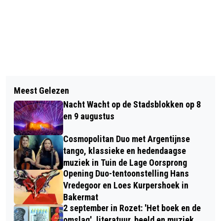
Vorig artikel
Volgend artikel
WATERSCHAP VALLEI EN VELUWE
Meest Gelezen
GRATIS CURSUS: AAN DE SLAG MET
STELT ONTTREKKINGSVERBOD
Nacht Wacht op de Stadsblokken op 8
EEN LEVENDE TUIN
OPPERVLAKTEWATER IN
en 9 augustus
Cosmopolitan Duo met Argentijnse
tango, klassieke en hedendaagse
muziek in Tuin de Lage Oorsprong
Opening Duo-tentoonstelling Hans
Vredegoor en Loes Kurpershoek in
Bakermat
2 september in Rozet: 'Het boek en de
omslag', literatuur, beeld en muziek