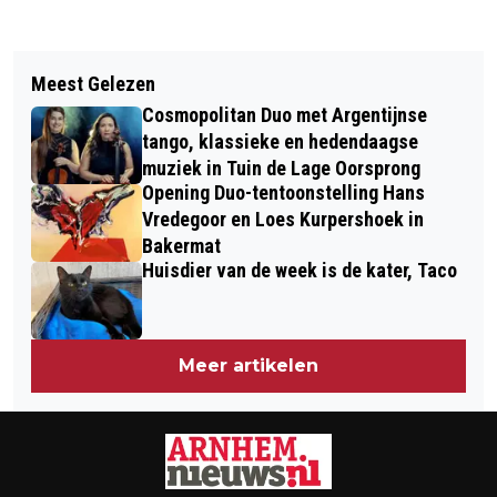
Vorig artikel
Volgend artikel
TENTOONSTELLING NEDERLANDS
Meest Gelezen
GOED NIEUWS VOOR
OPENLUCHTMUSEUM OVER ANTON DE
Cosmopolitan Duo met Argentijnse
ISOLATIESECTOR: LANDELIJK
KOM NAAR SURINAME
tango, klassieke en hedendaagse
TOESTAAN VAN
muziek in Tuin de Lage Oorsprong
Opening Duo-tentoonstelling Hans
OPSPORINGSMETHODE VOOR
Vredegoor en Loes Kurpershoek in
VLEERMUIZEN
Bakermat
Huisdier van de week is de kater, Taco
Meer artikelen